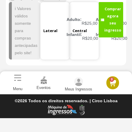
ℹ️ Valores
Comprar
válidos
agora
Adulto:
Adulto:
seu
R$25,00
R$30,00
somente
ingresso
Lateral
Central
para
Infantil:
Infantil:
compras
R$20,00
R$20,00
antecipadas
pelo site!
0
Eventos
Menu
Meus Ingressos
©2026 Todos os direitos reservados. | Circo Lisboa